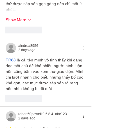
thứ được sắp xếp gọn gàng nên chỉ mất ít 
phút…
Show More
Like
Reply
aindrea8956
2 days ago
TR88
 là cái tên mình vô tình thấy khi đang 
đọc một chủ đề khá nhiều người bình luận 
nên cũng bấm vào xem thử giao diện. Mình 
chỉ lướt nhanh cho biết, nhưng thấy bố cục 
khá gọn, các mục được sắp xếp rõ ràng 
nên nhìn không bị rối mắt.
Like
Reply
robert50powell.9.5.8.4+abc123
2 days ago