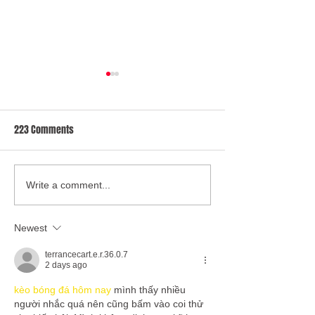
223 Comments
Empowering Healthcare: Co-
Amanda Pritchard -
Write a comment...
Producing Training Videos for
McGowan Mandat
The Oliver McGowan
Training on Learni
Newest
Mandatory Training
Disability and Aut
terrancecart.e.r.36.0.7
2 days ago
kèo bóng đá hôm nay
 mình thấy nhiều 
người nhắc quá nên cũng bấm vào coi thử 