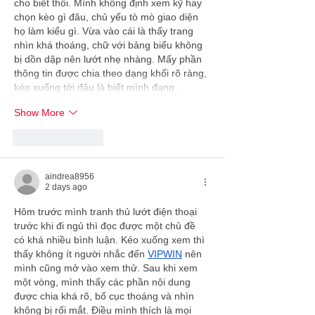
cho biết thôi. Mình không định xem kỹ hay 
chọn kèo gì đâu, chủ yếu tò mò giao diện 
họ làm kiểu gì. Vừa vào cái là thấy trang 
nhìn khá thoáng, chữ với bảng biểu không 
bị dồn dập nên lướt nhẹ nhàng. Mấy phần 
thông tin được chia theo dạng khối rõ ràng, 
kéo xuống tới đâu là biết mình đang…
Show More
Like
Reply
aindrea8956
2 days ago
Hôm trước mình tranh thủ lướt điện thoại 
trước khi đi ngủ thì đọc được một chủ đề 
có khá nhiều bình luận. Kéo xuống xem thì 
thấy không ít người nhắc đến 
VIPWIN
 nên 
mình cũng mở vào xem thử. Sau khi xem 
một vòng, mình thấy các phần nội dung 
được chia khá rõ, bố cục thoáng và nhìn 
không bị rối mắt. Điều mình thích là mọi 