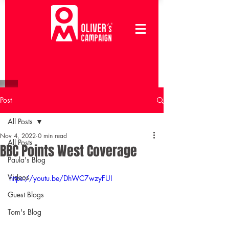
Post
All Posts
Nov 4, 2022
0 min read
All Posts
BBC Points West Coverage
Paula's Blog
Videos
https://youtu.be/DhWC7wzyFUI
Guest Blogs
Tom's Blog