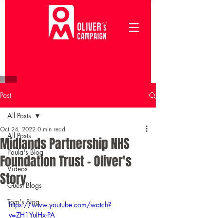
Post
All Posts
Oct 24, 2022
0 min read
All Posts
Midlands Partnership NHS
Paula's Blog
Foundation Trust - Oliver's
Videos
Story
Guest Blogs
Tom's Blog
https://www.youtube.com/watch?
v=ZH1YulHx-PA