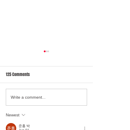
125 Comments
Empowering Healthcare: Co-
Amanda Pritchard -
Write a comment...
Producing Training Videos for
McGowan Mandat
The Oliver McGowan
Training on Learni
Newest
Mandatory Training
Disability and Aut
준홍 박