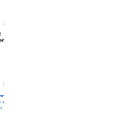
ộ 
ết 
i 
ọc 
ao 
n 