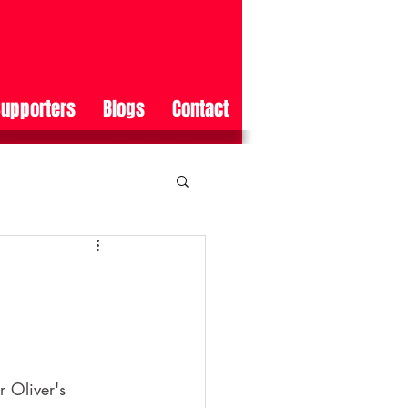
upporters
Blogs
Contact
 Oliver's 