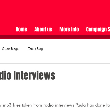
Home
About us
More Info
Campaign S
Guest Blogs
Tom's Blog
dio Interviews
 mp3 files taken from radio interviews Paula has done for