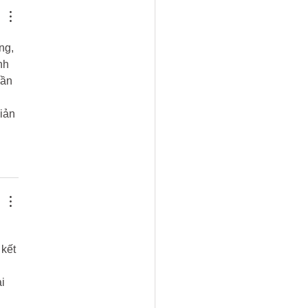
ng, 
nh 
hần 
iản 
kết 
i 