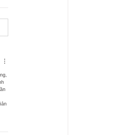
adio Bristol Mandatory
ning Announcement
ng, 
nh 
hần 
iản 