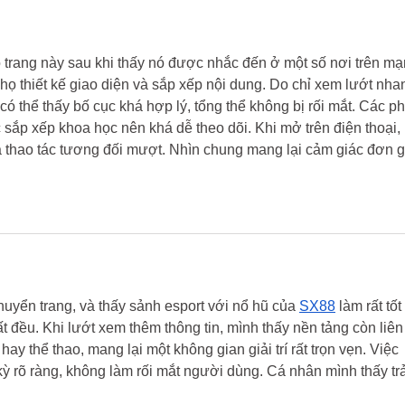
o trang này sau khi thấy nó được nhắc đến ở một số nơi trên mạ
họ thiết kế giao diện và sắp xếp nội dung. Do chỉ xem lướt nha
ó thể thấy bố cục khá hợp lý, tổng thể không bị rối mắt. Các p
c sắp xếp khoa học nên khá dễ theo dõi. Khi mở trên điện thoại, 
à thao tác tương đối mượt. Nhìn chung mang lại cảm giác đơn g
chuyển trang, và thấy sảnh esport với nổ hũ của 
SX88
 làm rất tốt 
t đều. Khi lướt xem thêm thông tin, mình thấy nền tảng còn liên 
y thể thao, mang lại một không gian giải trí rất trọn vẹn. Việc 
 rõ ràng, không làm rối mắt người dùng. Cá nhân mình thấy trả