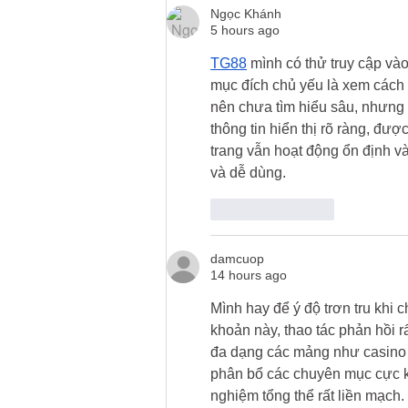
Ngọc Khánh
5 hours ago
TG88
 mình có thử truy cập và
mục đích chủ yếu là xem cách 
nên chưa tìm hiểu sâu, nhưng c
thông tin hiển thị rõ ràng, đượ
trang vẫn hoạt động ổn định v
và dễ dùng.
Like
Reply
damcuop
14 hours ago
Mình hay để ý độ trơn tru khi 
khoản này, thao tác phản hồi rấ
đa dạng các mảng như casino ha
phân bổ các chuyên mục cực kỳ
nghiệm tổng thể rất liền mạch.