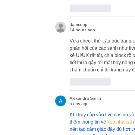
Like
Reply
damcuop
14 hours ago
Vừa check thử cấu trúc trang 
phản hồi của các sảnh như live
kế UI/UX rất tốt, chia block rõ
tiết thừa gây rối mắt hay nặng
chạm chuẩn chỉ thì trang này đ
Like
Reply
Alexandra Smith
a day ago
Khi truy cập vào live casino v
thêm thông tin về 
kèo nhà cái
 
nên tạo cảm giác đầy đủ hơn.