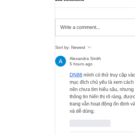
Write a comment...
Caroline Dinenage pays tribute to
Sort by:
Newest
everyone who has campaigned
Alexandra Smith
for mandatory training
5 hours ago
DN88
 mình có thử truy cập và
mục đích chủ yếu là xem cách 
nên chưa tìm hiểu sâu, nhưng c
thông tin hiển thị rõ ràng, đượ
trang vẫn hoạt động ổn định v
và dễ dùng.
Like
Reply