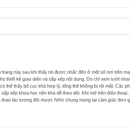
Outrage at NHSE decision to delay
BBC R
new medication reviews | News |
Trai
Health Service Journal
o trang này sau khi thấy nó được nhắc đến ở một số nơi trên mạ
họ thiết kế giao diện và sắp xếp nội dung. Do chỉ xem lướt nha
ó thể thấy bố cục khá hợp lý, tổng thể không bị rối mắt. Các p
c sắp xếp khoa học nên khá dễ theo dõi. Khi mở trên điện thoại, 
à thao tác tương đối mượt. Nhìn chung mang lại cảm giác đơn g