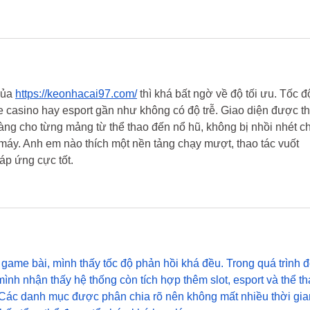
của 
https://keonhacai97.com/
 thì khá bất ngờ về độ tối ưu. Tốc đ
 casino hay esport gần như không có độ trễ. Giao diện được thi
 ràng cho từng mảng từ thể thao đến nổ hũ, không bị nhồi nhét ch
 máy. Anh em nào thích một nền tảng chạy mượt, thao tác vuốt 
áp ứng cực tốt.
à game bài, mình thấy tốc độ phản hồi khá đều. Trong quá trình đ
mình nhận thấy hệ thống còn tích hợp thêm slot, esport và thể th
 Các danh mục được phân chia rõ nên không mất nhiều thời gia